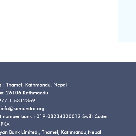
s :
Thamel, Kathmandu, Nepal
ox:
26106 Kathmandu
77-1-5312359
:
info@samundra.org
t number bank :
019-08234320012
Swift Code:
PKA
yan Bank Limited., Thamel, Kathmandu,Nepal