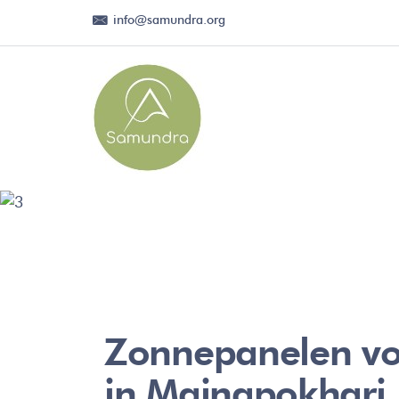
Skip
info@samundra.org
to
content
Zonnepanelen vo
in Mainapokhari