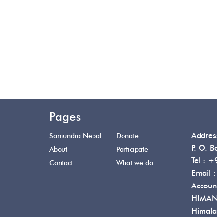
Pages
Addres
Samundra Nepal
Donate
P. O. B
About
Participate
Tel :
+9
Contact
What we do
Email 
Accoun
HIMAN
Himala